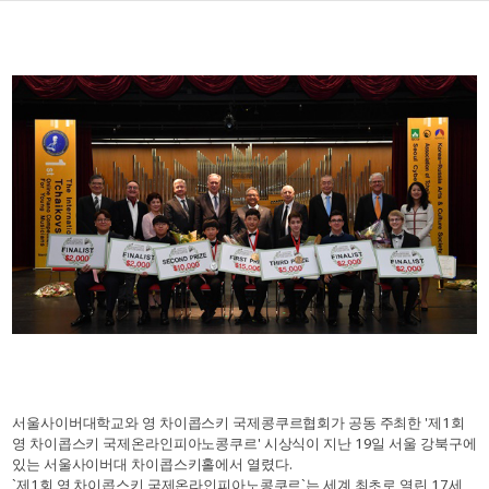
서울사이버대학교와 영 차이콥스키 국제콩쿠르협회가 공동 주최한 '제1회
영 차이콥스키 국제온라인피아노콩쿠르' 시상식이 지난 19일 서울 강북구에
있는 서울사이버대 차이콥스키홀에서 열렸다.
`제1회 영 차이콥스키 국제온라인피아노콩쿠르`는 세계 최초로 열린 17세