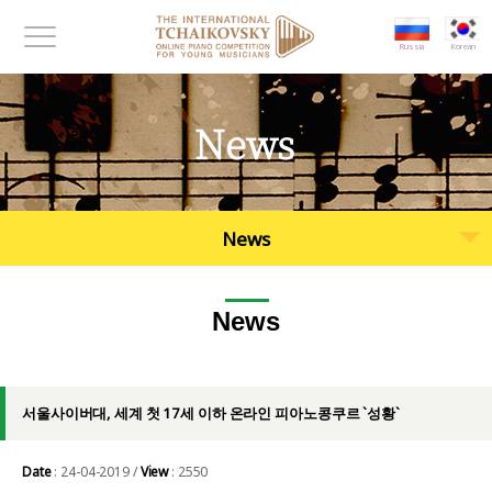
대메뉴 바로가기
본문 바로가기
Russia
Korean
메뉴보기
News
News
News
서울사이버대, 세계 첫 17세 이하 온라인 피아노콩쿠르 `성황`
Date
: 24-04-2019 /
View
: 2550